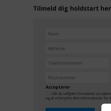
Accepterer
Når du udfylder formularen acceptere
og at vi benytter dine informationer for a