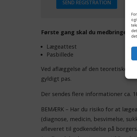
SEND REGISTRATION
For
og/
tek
det
Første gang skal du medbringe:
det
Lægeattest
Pasbillede
Ved aflæggelse af den teoretiske og 
gyldigt pas.
Der sendes flere informationer ca. 1
BEMÆRK – Har du risiko for at læg
(diagnose, medicin, besvimelse, sukk
afleveret til godkendelse på borgers