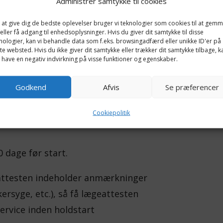
Administrer samtykke til cookies
 at give dig de bedste oplevelser bruger vi teknologier som cookies til at gem
eller få adgang til enhedsoplysninger. Hvis du giver dit samtykke til disse
nologier, kan vi behandle data som f.eks. browsingadfærd eller unikke ID'er på
te websted. Hvis du ikke giver dit samtykke eller trækker dit samtykke tilbage, k
 have en negativ indvirkning på visse funktioner og egenskaber.
Godkend
Afvis
Se præferencer
praktiske prøve, skal der fremvises
Cookiepolitik
0 dage før start.
eattesten indeholder anmærkninger
ersyge, etc.), så få lægeattesten
ervice inden holdstart