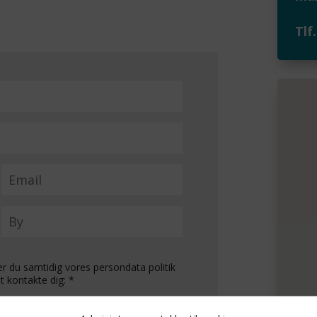
Tlf
r du samtidig vores persondata politik
t kontakte dig: *