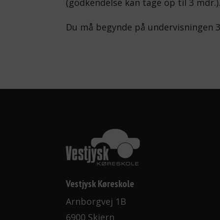
(godkendelse kan tage op til 3 mdr.)
Du må begynde på undervisningen 3 m
Vestjysk Køreskole
Arnborgvej 1B
6900 Skjern