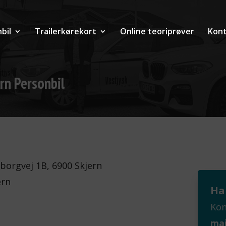
bil
Trailerkørekort
Online teoriprøver
Kont
ern Personbil
borgvej 1B, 6900 Skjern
ern
Ha
Kon
mai