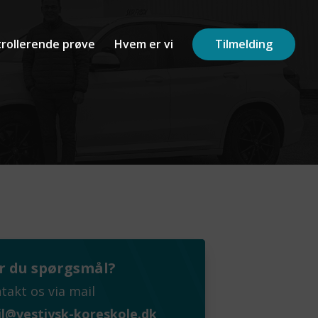
rollerende prøve
Hvem er vi
Tilmelding
r du spørgsmål?
takt os via mail
l@vestjysk-koreskole.dk