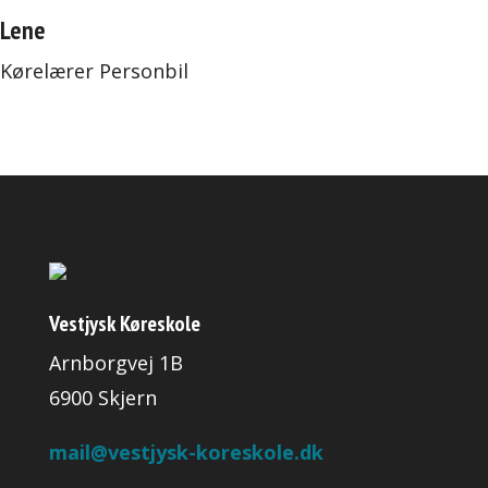
Lene
Kørelærer Personbil
Vestjysk Køreskole
Arnborgvej 1B
6900 Skjern
mail@vestjysk-koreskole.dk