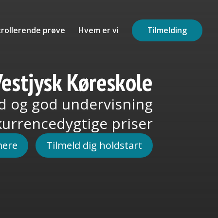
rollerende prøve
Hvem er vi
Tilmelding
estjysk Køreskole
hed og god undervisning
kurrencedygtige priser
mere
Tilmeld dig holdstart