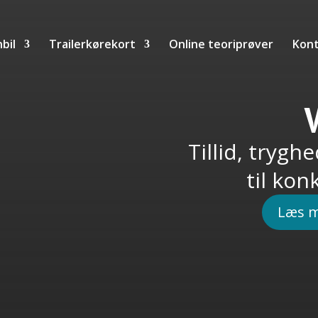
bil
Trailerkørekort
Online teoriprøver
Kont
V
Tillid, tryg
til kon
Læs 