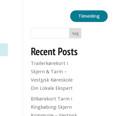
rollerende prøve
Hvem er vi
Tilmelding
Søg
Recent Posts
Trailerkørekort i
Skjern & Tarm –
Vestjysk Køreskole:
Din Lokale Ekspert
Bilkørekort Tarm i
Ringkøbing-Skjern
Kommune – Vestjysk